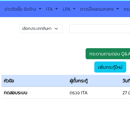
ข่าวจัดซื้อ จัดจ้าง
ITA
LPA
ดาวน์โหลดเอกสาร
กร
กระดานถามตอบ Q&
เพิ่มกระทู้ใหม่
หัวข้อ
ผู้ตั้งกระทู้
วันที
ทดสอบระบบ
ตรวจ ITA
27 ม