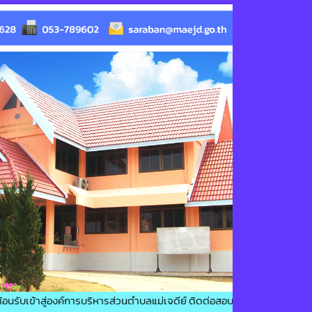
องค์การบริหารส่วนตำบลแม่เจดีย์ ติดต่อสอบถาม : โทรศัพท์ : 053-789628 