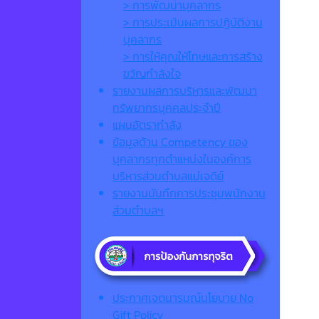
> การพัฒนาบุคลากร
> การประเมินผลการปฏิบัติงาน
บุคลากร
> การให้คุณให้โทษและการสร้าง
ขวัญกำลังใจ
รายงานผลการบริหารและพัฒนา
ทรัพยากรบุคคลประจำปี
แผนอัตรากำลัง
ข้อมูลด้าน Competency ของ
บุคลากรทุกตำแหน่งในองค์การ
บริหารส่วนตำบลแม่เจดีย์
รายงานบันทึกการประชุมพนักงาน
ส่วนตำบลฯ
ประกาศเจตนารมณ์นโยบาย No
Gift Policy