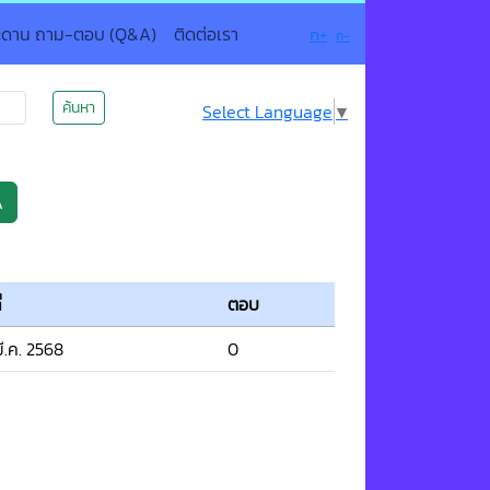
ะดาน ถาม-ตอบ (Q&A)
ติดต่อเรา
ก+
ก-
ค้นหา
Select Language
▼
A
่
ตอบ
ี.ค. 2568
0