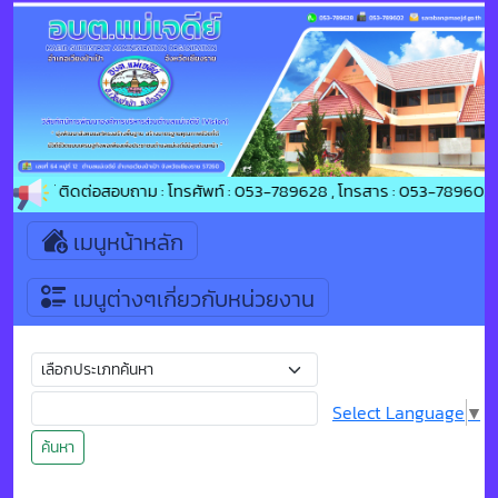
แม่เจดีย์ ติดต่อสอบถาม : โทรศัพท์ : 053-789628 , โทรสาร : 053-789602 
เมนูหน้าหลัก
เมนูต่างๆเกี่ยวกับหน่วยงาน
Select Language
▼
ค้นหา