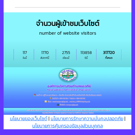
จำนวนผู้เข้าชมเว็บไซต์
number of website visitors
117
1770
2755
113858
317720
วันนี้
สัปดาห์นี้
เดือนนี้
ปีนี้
ทั้งหมด
นโยบายของเว็บไซต์
|
นโยบายการรักษาความมั่นคงปลอดภัย
|
นโยบายการคุ้มครองข้อมูลส่วนบุุคคล