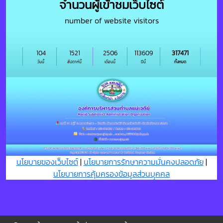
จำนวนผู้เข้าชมเว็บไซต์
number of website visitors
104
1521
2506
113609
317471
วันนี้
สัปดาห์นี้
เดือนนี้
ปีนี้
ทั้งหมด
นโยบายของเว็บไซต์
|
นโยบายการรักษาความมั่นคงปลอดภัย
|
นโยบายการคุ้มครองข้อมูลส่วนบุุคคล