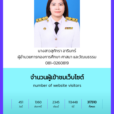
นางสาวสุภัทรา อารินทร์
ผู้อำนวยการกองการศึกษา ศาสนา และวัฒนธรรม
081-0260819
จำนวนผู้เข้าชมเว็บไซต์
number of website visitors
451
1360
2345
113448
317310
วันนี้
สัปดาห์นี้
เดือนนี้
ปีนี้
ทั้งหมด