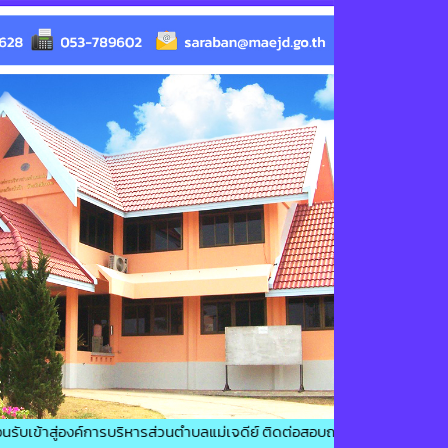
ู่องค์การบริหารส่วนตำบลแม่เจดีย์ ติดต่อสอบถาม : โทรศัพท์ : 053-789628