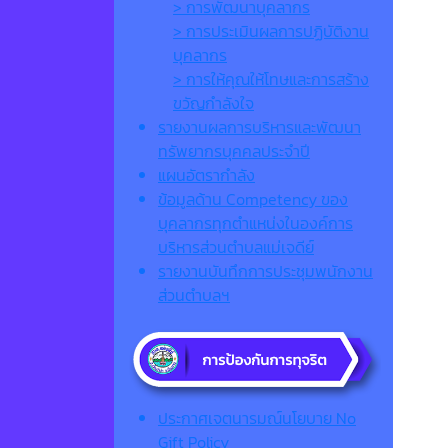
> การพัฒนาบุคลากร
> การประเมินผลการปฏิบัติงาน
บุคลากร
> การให้คุณให้โทษและการสร้าง
ขวัญกำลังใจ
รายงานผลการบริหารและพัฒนา
ทรัพยากรบุคคลประจำปี
แผนอัตรากำลัง
ข้อมูลด้าน Competency ของ
บุคลากรทุกตำแหน่งในองค์การ
บริหารส่วนตำบลแม่เจดีย์
รายงานบันทึกการประชุมพนักงาน
ส่วนตำบลฯ
ประกาศเจตนารมณ์นโยบาย No
Gift Policy