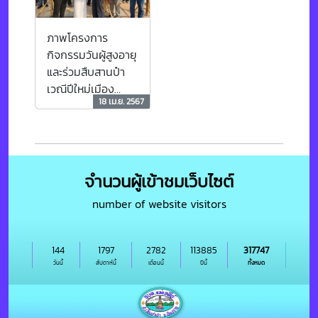
ภาพโครงการ
กิจกรรมวันผู้สูงอายุ
และร่วมสืบสานป๋า
เวณีปีใหม่เมือง
18 เม.ย. 2567
ประจำปีงบประมาณ
พ.ศ.2567
จำนวนผู้เข้าชมเว็บไซต์
number of website visitors
144
1797
2782
113885
317747
วันนี้
สัปดาห์นี้
เดือนนี้
ปีนี้
ทั้งหมด