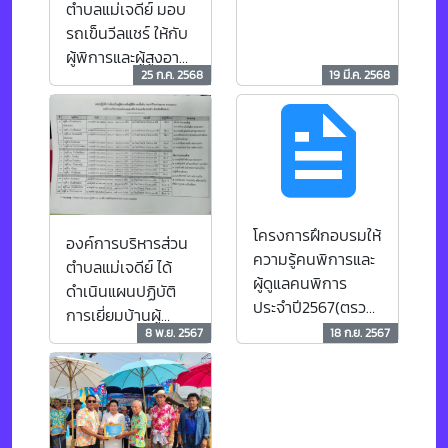
ตำบลแม่เจดีย์ มอบ
รถเข็นวีลแชร์ ให้กับ
ผู้พิการและผู้สูงอายุ
25 ก.ค. 2568
19 มี.ค. 2568
ในพื้นที่บ้านป่าแงะ
หมู่ที่ 5 ตำบลแม่
เจดีย์
โครงการฝึกอบรมให้
องค์การบริหารส่วน
ความรู้คนพิการและ
ตำบลแม่เจดีย์ ได้
ผู้ดูแลคนพิการ
ดำเนินแผนปฏิบัติ
ประจำปี2567(ตรวจ
การเยี่ยมบ้านผู้
สุขภาพประจำปี
8 พ.ย. 2567
18 ก.ย. 2567
พิการ หรือผู้มีภาวะ
สำหรับคนพิการและ
พึ่งพิง ประจำ
ส่งเสริมอาชีพ)
ปีงบประมาณ พ.ศ.
2568