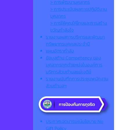
> การพัฒนาบุคลากร
> การประเมินผลการปฏิบัติงาน
บุคลากร
> การให้คุณให้โทษและการสร้าง
ขวัญกำลังใจ
รายงานผลการบริหารและพัฒนา
ทรัพยากรบุคคลประจำปี
แผนอัตรากำลัง
ข้อมูลด้าน Competency ของ
บุคลากรทุกตำแหน่งในองค์การ
บริหารส่วนตำบลแม่เจดีย์
รายงานบันทึกการประชุมพนักงาน
ส่วนตำบลฯ
ประกาศเจตนารมณ์นโยบาย No
Gift Policy